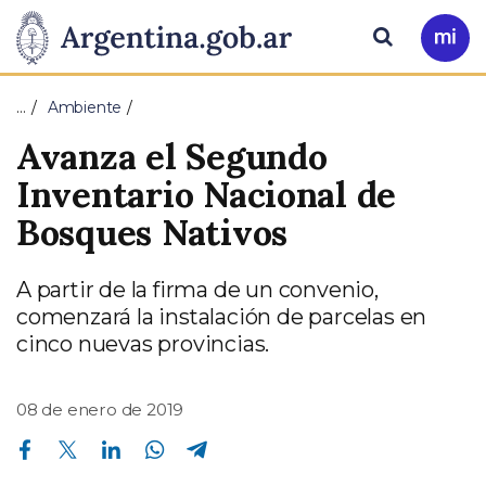
Pasar al contenido principal
Presidencia
Buscar
Ir
a
de
Mi
…
Ambiente
Arg
la
Avanza el Segundo
Nación
Inventario Nacional de
Bosques Nativos
A partir de la firma de un convenio,
comenzará la instalación de parcelas en
cinco nuevas provincias.
08 de enero de 2019
Compartir en Facebook
Compartir en Twitter
Compartir en Linkedin
Compartir en Whatsapp
Compartir en Telegram