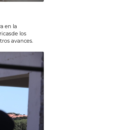
a en la
ricasde los
otros avances.