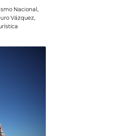
rismo Nacional,
Mauro Vázquez,
rística