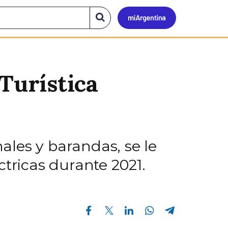
Mi
Buscar
en
el
Argen
sitio
Turística
nales y barandas, se le
ctricas durante 2021.
Compartir en Facebook
Compartir en Twitter
Compartir en Linkedin
Compartir en Whatsapp
Compartir en Telegram