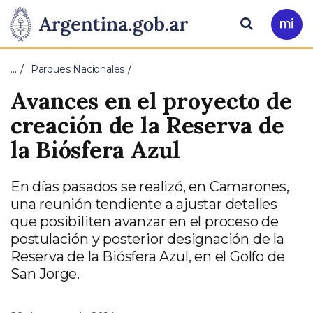
Pasar al contenido principal
Presidencia
Buscar
Ir
a
de
Mi
…
Parques Nacionales
Arg
la
Avances en el proyecto de
Nación
creación de la Reserva de
la Biósfera Azul
En días pasados se realizó, en Camarones,
una reunión tendiente a ajustar detalles
que posibiliten avanzar en el proceso de
postulación y posterior designación de la
Reserva de la Biósfera Azul, en el Golfo de
San Jorge.