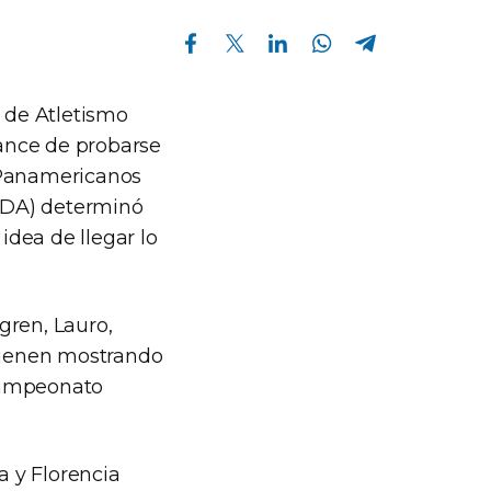
Compartir en Facebook
Compartir en Twitter
Compartir en Linkedin
Compartir en Whatsapp
Compartir en Telegram
 de Atletismo
ance de probarse
s Panamericanos
ADA) determinó
idea de llegar lo
gren, Lauro,
 vienen mostrando
 campeonato
a y Florencia