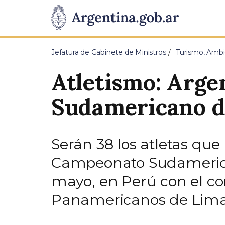
Pasar al contenido principal
Presidencia
de
Jefatura de Gabinete de Ministros
Turismo, Ambi
la
Atletismo: Argen
Nación
Sudamericano d
Serán 38 los atletas qu
Campeonato Sudamerican
mayo, en Perú con el con
Panamericanos de Lima