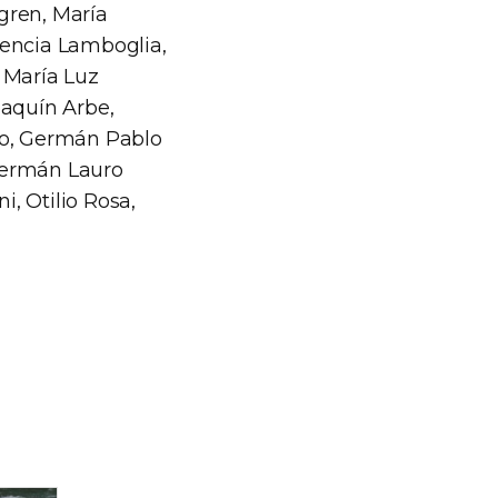
lgren, María
rencia Lamboglia,
 María Luz
oaquín Arbe,
lo, Germán Pablo
Germán Lauro
, Otilio Rosa,