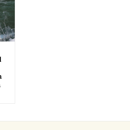
l
n
n