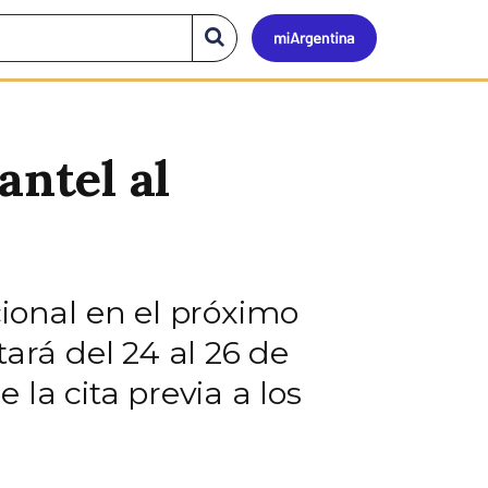
Mi
Buscar
en
el
Argen
sitio
antel al
ional en el próximo
rá del 24 al 26 de
la cita previa a los