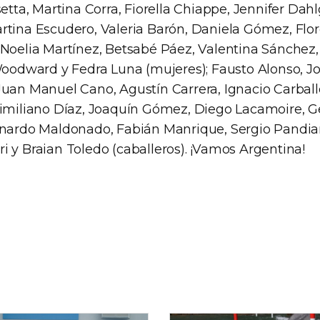
setta, Martina Corra, Fiorella Chiappe, Jennifer Dah
rtina Escudero, Valeria Barón, Daniela Gómez, Flo
 Noelia Martínez, Betsabé Páez, Valentina Sánchez,
 Woodward y Fedra Luna (mujeres); Fausto Alonso, J
Juan Manuel Cano, Agustín Carrera, Ignacio Carbal
ximiliano Díaz, Joaquín Gómez, Diego Lacamoire, 
rnardo Maldonado, Fabián Manrique, Sergio Pandiani
i y Braian Toledo (caballeros). ¡Vamos Argentina!