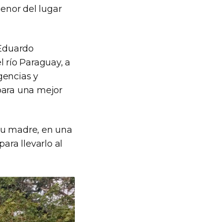
menor del lugar
 Eduardo
l río Paraguay, a
gencias y
para una mejor
 su madre, en una
ra llevarlo al