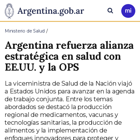
Pasar al contenido principal
Presidencia
Buscar
Ir
a
de
Mi
Ministerio de Salud
Arg
la
Argentina refuerza alianza
Nación
estratégica en salud con
EE.UU. y la OPS
La viceministra de Salud de la Nación viajó
a Estados Unidos para avanzar en la agenda
de trabajo conjunta. Entre los temas
abordados se destacó la producción
regional de medicamentos, vacunas y
tecnologías sanitarias, la producción de
alimentos y la implementación de
enfoques innovadores para proteger y