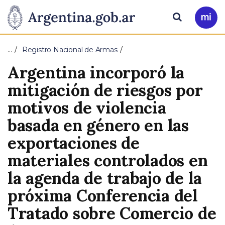
Pasar al contenido principal
Presidencia
Buscar
Ir
a
de
Mi
…
Registro Nacional de Armas
Arg
la
Argentina incorporó la
Nación
mitigación de riesgos por
motivos de violencia
basada en género en las
exportaciones de
materiales controlados en
la agenda de trabajo de la
próxima Conferencia del
Tratado sobre Comercio de