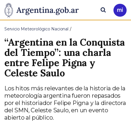
Pasar al contenido principal
Presidencia
Buscar
Ir
a
de
Mi
Servicio Meteorológico Nacional
Arg
la
“Argentina en la Conquista
Nación
del Tiempo”: una charla
entre Felipe Pigna y
Celeste Saulo
Los hitos más relevantes de la historia de la
meteorología argentina fueron repasados
por el historiador Felipe Pigna y la directora
del SMN, Celeste Saulo, en un evento
abierto al público.