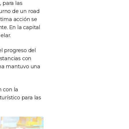
 para las
turno de un road
ltima acción se
te. En la capital
elar.
el progreso del
istancias con
tina mantuvo una
n con la
urístico para las