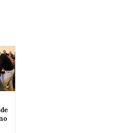
 de
ino