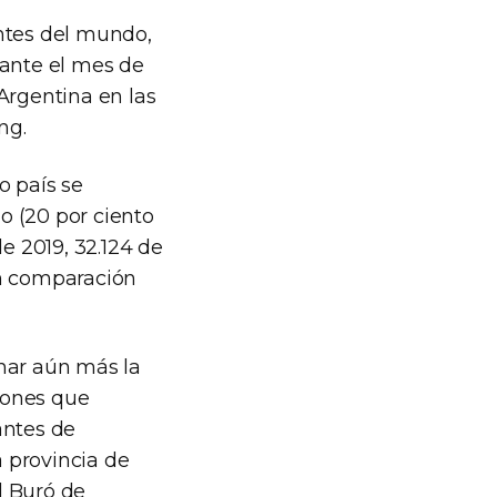
antes del mundo,
rante el mes de
Argentina en las
ng.
o país se
ño (20 por ciento
 2019, 32.124 de
 en comparación
nar aún más la
ciones que
antes de
 provincia de
l Buró de