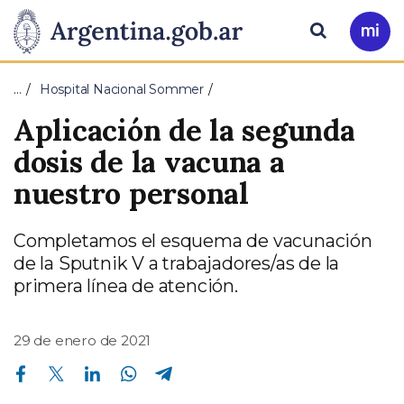
Pasar al contenido principal
Presidencia
Buscar
Ir
a
de
Mi
…
Hospital Nacional Sommer
Arg
la
Aplicación de la segunda
Nación
dosis de la vacuna a
nuestro personal
Completamos el esquema de vacunación
de la Sputnik V a trabajadores/as de la
primera línea de atención.
29 de enero de 2021
Compartir en Facebook
Compartir en Twitter
Compartir en Linkedin
Compartir en Whatsapp
Compartir en Telegram