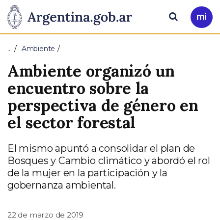
Pasar al contenido principal
Presidencia
Buscar
Ir
a
de
Mi
…
Ambiente
Arg
la
Ambiente organizó un
Nación
encuentro sobre la
perspectiva de género en
el sector forestal
El mismo apuntó a consolidar el plan de
Bosques y Cambio climático y abordó el rol
de la mujer en la participación y la
gobernanza ambiental.
22 de marzo de 2019