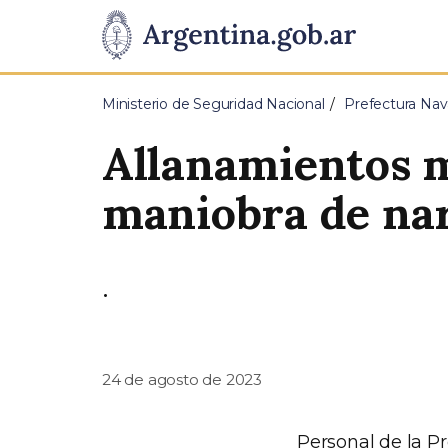
Pasar al contenido principal
Presidencia
de
Ministerio de Seguridad Nacional
Prefectura Nav
la
Allanamientos m
Nación
maniobra de nar
.
24 de agosto de 2023
Personal de la P