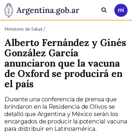
Pasar al contenido principal
Presidencia
Buscar
Ir
a
de
Mi
Ministerio de Salud
Arg
la
Alberto Fernández y Ginés
Nación
González García
anunciaron que la vacuna
de Oxford se producirá en
el país
Durante una conferencia de prensa que
brindaron en la Residencia de Olivos se
detalló que Argentina y México serán los
encargados de producir la potencial vacuna
para distribuir en Latinoamérica.