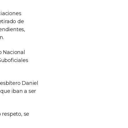
ciaciones
etirado de
endientes,
n.
o Nacional
Suboficiales
esbítero Daniel
 que iban a ser
 respeto, se