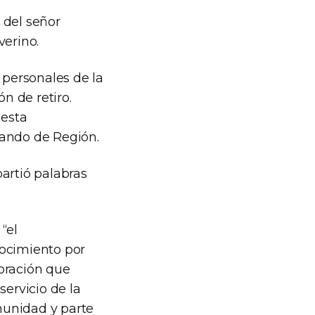
 del señor
erino.
personales de la
n de retiro.
 esta
mando de Región.
artió palabras
“el
nocimiento por
boración que
servicio de la
munidad y parte