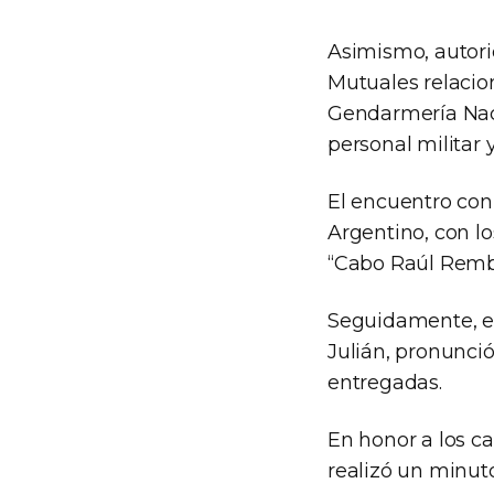
Asimismo, autori
Mutuales relacion
Gendarmería Naci
personal militar 
El encuentro co
Argentino, con l
“Cabo Raúl Rembe
Seguidamente, el
Julián, pronunció
entregadas.
En honor a los ca
realizó un minuto