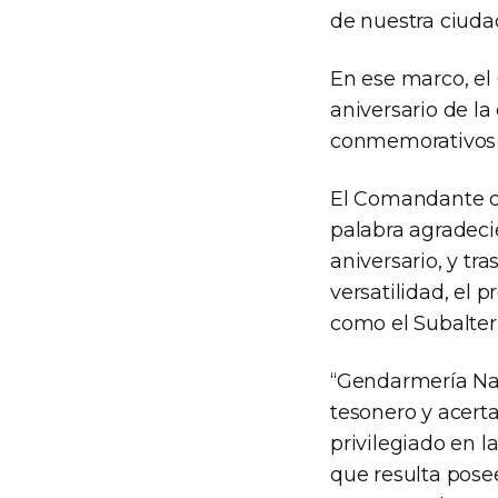
de nuestra ciudad
En ese marco, el
aniversario de l
conmemorativos l
El Comandante de
palabra agradec
aniversario, y tra
versatilidad, el 
como el Subalter
“Gendarmería Nac
tesonero y acert
privilegiado en l
que resulta pose