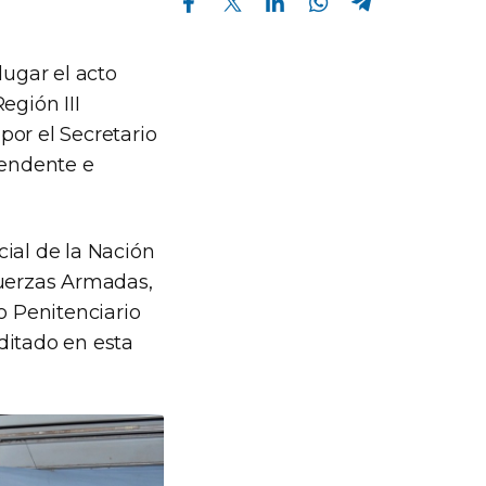
lugar el acto
gión III
or el Secretario
tendente e
ial de la Nación
Fuerzas Armadas,
o Penitenciario
ditado en esta