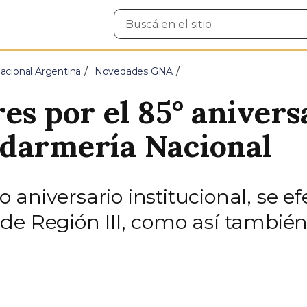
Buscar
en
el
sitio
cional Argentina
Novedades GNA
es por el 85° aniversa
ndarmería Nacional
 aniversario institucional, se 
de Región III, como así tambié