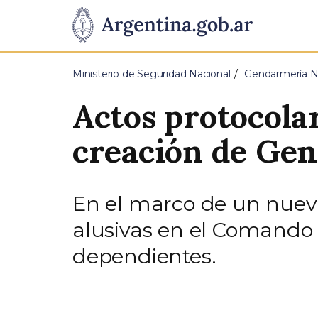
Pasar al contenido principal
Presidencia
de
Ministerio de Seguridad Nacional
Gendarmería Na
la
Actos protocolar
Nación
creación de Ge
En el marco de un nuevo
alusivas en el Comando 
dependientes.