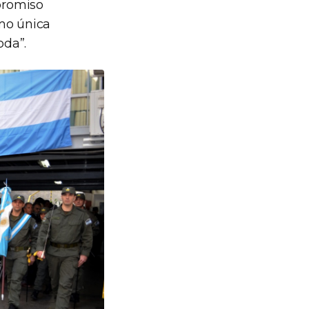
mpromiso
omo única
oda”.