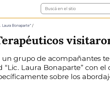
Buscar
en
el
sitio
c. Laura Bonaparte”
rapéuticos visitaron
, un grupo de acompañantes tera
 “Lic. Laura Bonaparte” con el 
specíficamente sobre los abordaj