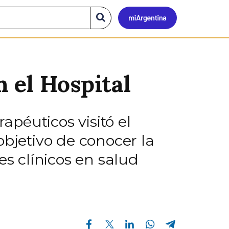
Mi
Buscar
en
el
Argen
sitio
 el Hospital
péuticos visitó el
objetivo de conocer la
es clínicos en salud
Compartir en Facebook
Compartir en Twitter
Compartir en Linkedin
Compartir en Whatsapp
Compartir en Telegram