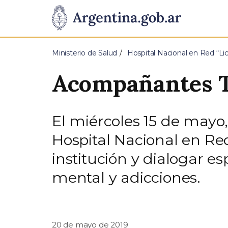
Pasar al contenido principal
Presidencia
de
Ministerio de Salud
Hospital Nacional en Red “Li
la
Acompañantes Te
Nación
El miércoles 15 de mayo
Hospital Nacional en Red
institución y dialogar e
mental y adicciones.
20 de mayo de 2019