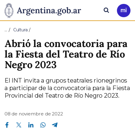
Pasar al contenido principal
Presidencia
Buscar
Ir
a
de
Mi
…
Cultura
Arg
la
Abrió la convocatoria para
Nación
la Fiesta del Teatro de Río
Negro 2023
El INT invita a grupos teatrales rionegrinos
a participar de la convocatoria para la Fiesta
Provincial del Teatro de Río Negro 2023.
08 de noviembre de 2022
Compartir en Facebook
Compartir en Twitter
Compartir en Linkedin
Compartir en Whatsapp
Compartir en Telegram