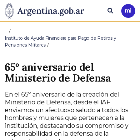
Pasar al contenido principal
Presidencia
Buscar
Ir
a
de
Mi
…
Arg
la
Instituto de Ayuda Financiera para Pago de Retiros y
Pensiones Militares
Nación
65º aniversario del
Ministerio de Defensa
En el 65º aniversario de la creación del
Ministerio de Defensa, desde el IAF
enviamos un afectuoso saludo a todos los
hombres y mujeres que pertenecen a la
institución, destacando su compromiso y
responsabilidad en la defensa de la