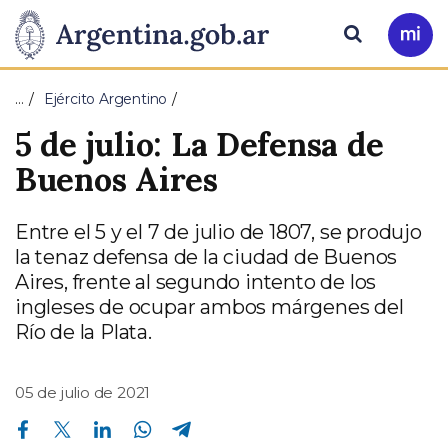
Pasar al contenido principal
Presidencia
Buscar
Ir
a
de
Mi
…
Ejército Argentino
Arg
la
5 de julio: La Defensa de
Nación
Buenos Aires
Entre el 5 y el 7 de julio de 1807, se produjo
la tenaz defensa de la ciudad de Buenos
Aires, frente al segundo intento de los
ingleses de ocupar ambos márgenes del
Río de la Plata.
05 de julio de 2021
Compartir en Facebook
Compartir en Twitter
Compartir en Linkedin
Compartir en Whatsapp
Compartir en Telegram