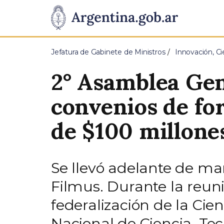
Pasar al contenido principal
Presidencia
de
Jefatura de Gabinete de Ministros
Innovación, Ci
la
2° Asamblea Ge
Nación
convenios de fo
de $100 millone
Se llevó adelante de ma
Filmus. Durante la reun
federalización de la Cien
Nacional de Ciencia, Tec