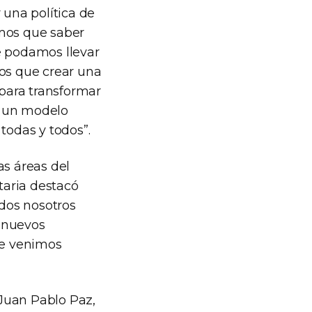
 una política de
emos que saber
e podamos llevar
mos que crear una
 para transformar
ar un modelo
todas y todos”.
as áreas del
taria destacó
dos nosotros
r nuevos
ue venimos
 Juan Pablo Paz,