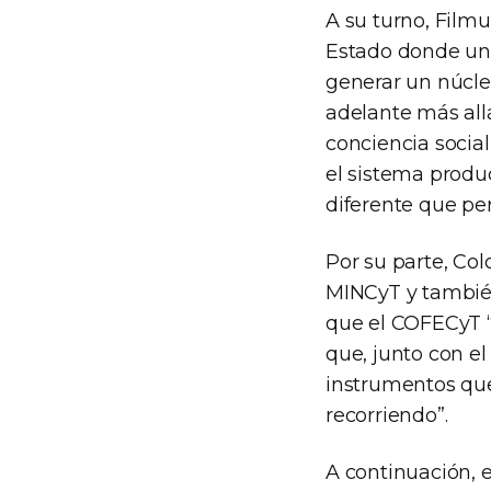
A su turno, Filmu
Estado donde uno
generar un núcle
adelante más all
conciencia social
el sistema produc
diferente que per
Por su parte, Col
MINCyT y también
que el COFECyT “
que, junto con el
instrumentos qu
recorriendo”.
A continuación, e