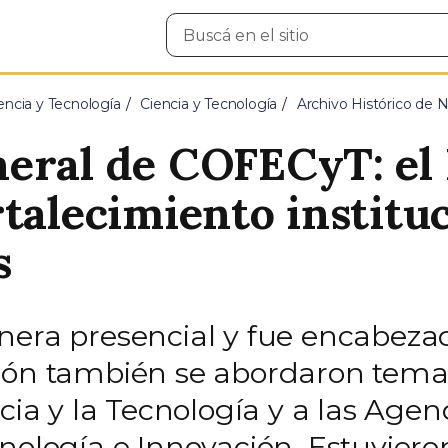
Buscar
en
el
sitio
encia y Tecnología
Ciencia y Tecnología
Archivo Histórico de N
neral de COFECyT: e
rtalecimiento institu
s
nera presencial y fue encabezad
ión también se abordaron temas 
cia y la Tecnología y a las Agen
nología e Innovación. Estuviero