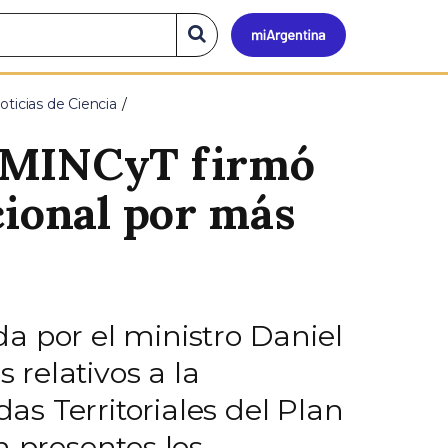
Mi
Buscar
en
el
Argen
sitio
oticias de Ciencia
l MINCyT firmó
cional por más
a por el ministro Daniel
relativos a la
das Territoriales del Plan
n presentes los