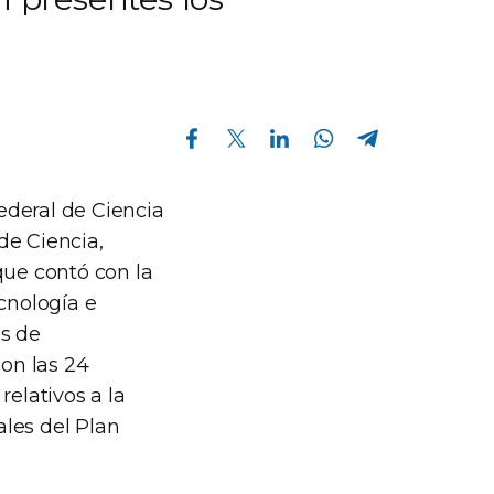
Compartir en Facebook
Compartir en Twitter
Compartir en Linkedin
Compartir en Whatsapp
Compartir en Telegram
ederal de Ciencia
de Ciencia,
que contó con la
cnología e
os de
con las 24
relativos a la
ales del Plan