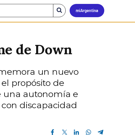
Mi
Buscar
en
el
Argen
sitio
ome de Down
conmemora un nuevo
el propósito de
de una autonomía e
n con discapacidad
Compartir en Facebook
Compartir en Twitter
Compartir en Linkedin
Compartir en Whatsapp
Compartir en Telegram