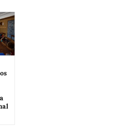
vos
la
nal