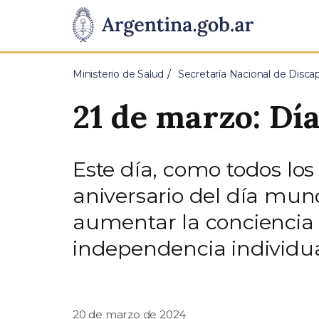
Pasar al contenido principal
Presidencia
de
Ministerio de Salud
Secretaría Nacional de Disca
la
21 de marzo: Dí
Nación
Este día, como todos l
aniversario del día mun
aumentar la conciencia 
independencia individua
20 de marzo de 2024