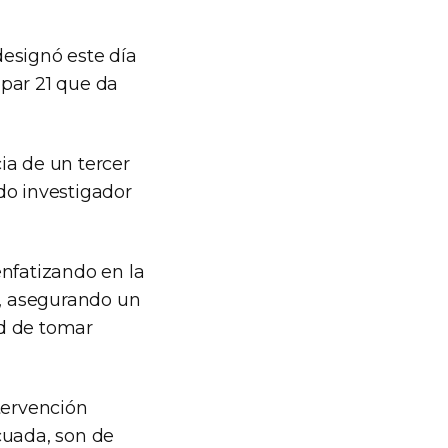
designó este día
 par 21 que da
ia de un tercer
do investigador
enfatizando en la
l, asegurando un
ad de tomar
tervención
cuada, son de