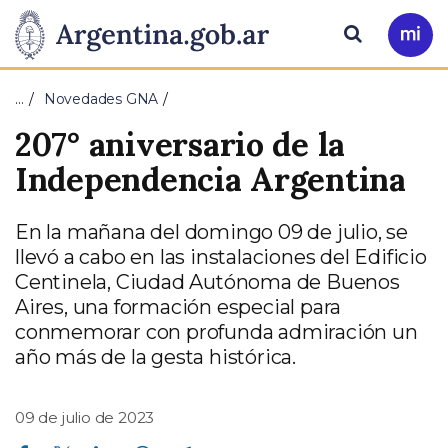
Pasar al contenido principal
Presidencia
Buscar
Ir
a
de
Mi
…
Novedades GNA
Arg
la
207° aniversario de la
Nación
Independencia Argentina
En la mañana del domingo 09 de julio, se
llevó a cabo en las instalaciones del Edificio
Centinela, Ciudad Autónoma de Buenos
Aires, una formación especial para
conmemorar con profunda admiración un
año más de la gesta histórica.
09 de julio de 2023
Compartir en Facebook
Compartir en Twitter
Compartir en Linkedin
Compartir en Whatsapp
Compartir en Telegram