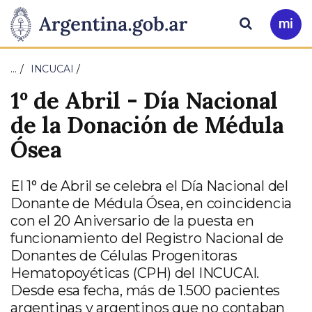
Pasar al contenido principal
Presidencia
Buscar
Ir
a
de
Mi
…
INCUCAI
Arg
la
1º de Abril - Día Nacional
Nación
de la Donación de Médula
Ósea
El 1° de Abril se celebra el Día Nacional del
Donante de Médula Ósea, en coincidencia
con el 20 Aniversario de la puesta en
funcionamiento del Registro Nacional de
Donantes de Células Progenitoras
Hematopoyéticas (CPH) del INCUCAI.
Desde esa fecha, más de 1.500 pacientes
argentinas y argentinos que no contaban