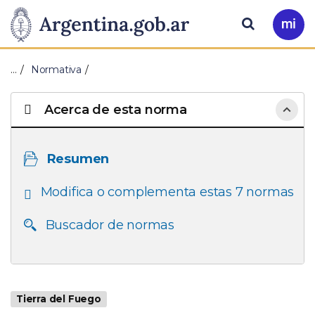
Pasar al contenido principal
Presidencia
Buscar
Ir
a
de
Mi
…
Normativa
Arg
la
Acerca de esta norma
Nación
Resumen
Modifica o complementa estas 7 normas
Buscador de normas
Tierra del Fuego