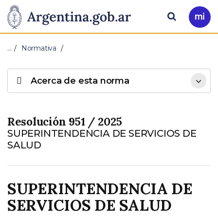
Pasar al contenido principal
Presidencia
Buscar
Ir
a
de
Mi
…
Normativa
Arg
la
Acerca de esta norma
Nación
Resolución 951 / 2025
SUPERINTENDENCIA DE SERVICIOS DE
SALUD
SUPERINTENDENCIA DE
SERVICIOS DE SALUD