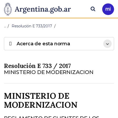
Pasar al contenido principal
Presidencia
Buscar
Ir
a
de
Mi
…
Resolución E 733/2017
Arg
la
Acerca de esta norma
Nación
Resolución E 733 / 2017
MINISTERIO DE MODERNIZACION
MINISTERIO DE
MODERNIZACION