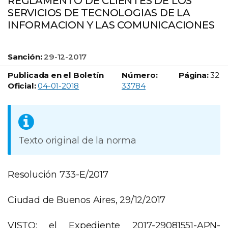
REGLAMENTO DE CLIENTES DE LOS
SERVICIOS DE TECNOLOGIAS DE LA
INFORMACION Y LAS COMUNICACIONES
Sanción:
29-12-2017
Publicada en el Boletín
Número:
Página:
32
Boletín Oficial número:
Oficial:
04-01-2018
33784
Texto original de la norma
Resolución 733-E/2017
Ciudad de Buenos Aires, 29/12/2017
VISTO: el Expediente 2017-29081551-APN-