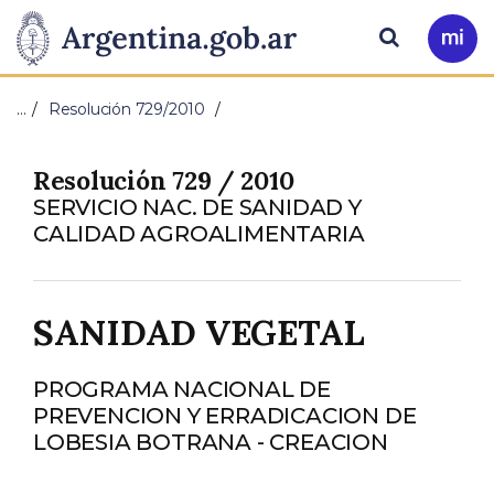
Pasar al contenido principal
Presidencia
Buscar
Ir
a
de
Mi
…
Resolución 729/2010
Arg
la
Resolución 729 / 2010
Nación
SERVICIO NAC. DE SANIDAD Y
CALIDAD AGROALIMENTARIA
SANIDAD VEGETAL
PROGRAMA NACIONAL DE
PREVENCION Y ERRADICACION DE
LOBESIA BOTRANA - CREACION