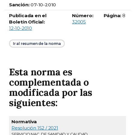
Sanción:
07-10-2010
Publicada en el
Número:
Página:
8
Boletín Oficial número
Boletín Oficial:
32005
12-10-2010
Ir al resumen de la norma
Esta norma es
complementada o
modificada por las
siguientes:
Publicación
Normativa
en boletín
Descripción
Resolución 152 / 2021
SERVICIO NAC. DE SANIDAD Y CALIDAD