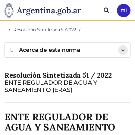
Pasar al contenido principal
Presidencia
Buscar
Ir
a
de
Mi
…
Resolución Sintetizada 51/2022
Arg
la
Acerca de esta norma
Nación
Resolución Sintetizada 51 / 2022
ENTE REGULADOR DE AGUA Y
SANEAMIENTO (ERAS)
ENTE REGULADOR DE
AGUA Y SANEAMIENTO