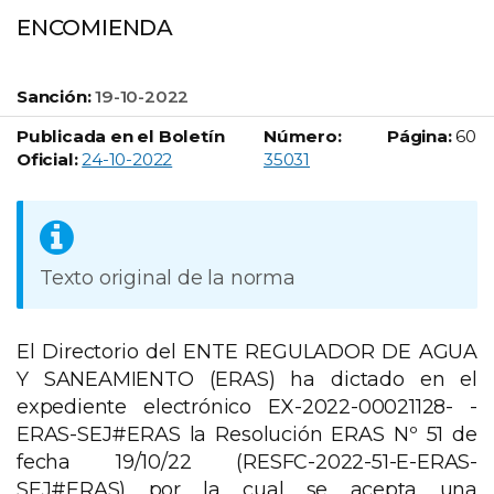
ENCOMIENDA
Sanción:
19-10-2022
Publicada en el Boletín
Número:
Página:
60
Boletín Oficial número:
Oficial:
24-10-2022
35031
Texto original de la norma
El Directorio del ENTE REGULADOR DE AGUA
Y SANEAMIENTO (ERAS) ha dictado en el
expediente electrónico EX-2022-00021128- -
ERAS-SEJ#ERAS la Resolución ERAS Nº 51 de
fecha 19/10/22 (RESFC-2022-51-E-ERAS-
SEJ#ERAS) por la cual se acepta una