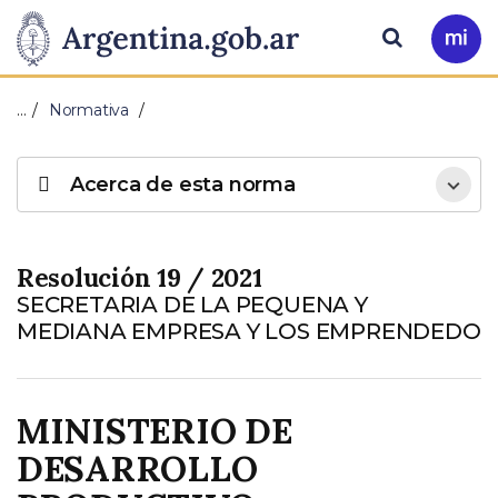
Pasar al contenido principal
Presidencia
Buscar
Ir
a
de
Mi
…
Normativa
Arg
la
Acerca de esta norma
Nación
Resolución 19 / 2021
SECRETARIA DE LA PEQUENA Y
MEDIANA EMPRESA Y LOS EMPRENDEDO
MINISTERIO DE
DESARROLLO