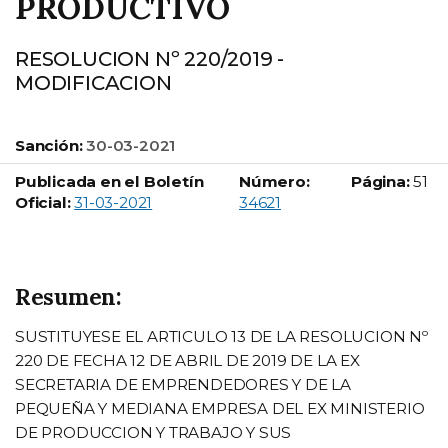
PRODUCTIVO
RESOLUCION Nº 220/2019 -
MODIFICACION
Sanción:
30-03-2021
Publicada en el Boletín
Número:
Página:
51
Boletín Oficial número:
Oficial:
31-03-2021
34621
Resumen:
SUSTITUYESE EL ARTICULO 13 DE LA RESOLUCION Nº
220 DE FECHA 12 DE ABRIL DE 2019 DE LA EX
SECRETARIA DE EMPRENDEDORES Y DE LA
PEQUEÑA Y MEDIANA EMPRESA DEL EX MINISTERIO
DE PRODUCCION Y TRABAJO Y SUS