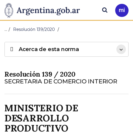
Pasar al contenido principal
Presidencia
Buscar
Ir
a
de
Mi
…
Resolución 139/2020
Arg
la
Acerca de esta norma
Nación
Resolución 139 / 2020
SECRETARIA DE COMERCIO INTERIOR
MINISTERIO DE
DESARROLLO
PRODUCTIVO