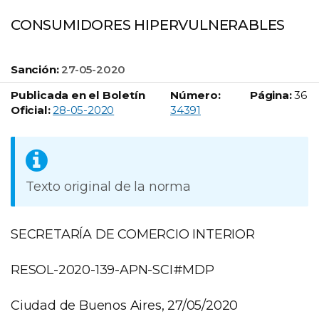
CONSUMIDORES HIPERVULNERABLES
Sanción:
27-05-2020
Publicada en el Boletín
Número:
Página:
36
Boletín Oficial número:
Oficial:
28-05-2020
34391
Texto original de la norma
SECRETARÍA DE COMERCIO INTERIOR
RESOL-2020-139-APN-SCI#MDP
Ciudad de Buenos Aires, 27/05/2020