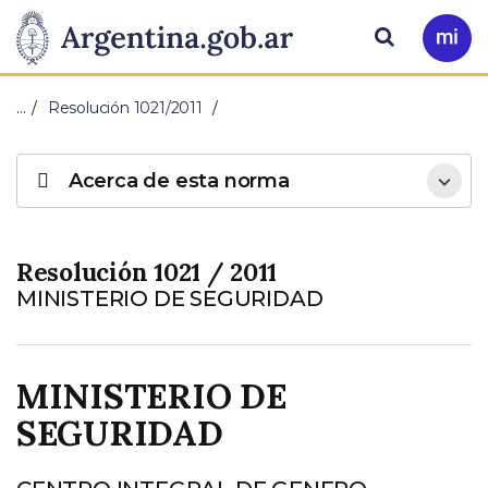
Pasar al contenido principal
Presidencia
Buscar
Ir
a
de
Mi
…
Resolución 1021/2011
Arg
la
Acerca de esta norma
Nación
Resolución 1021 / 2011
MINISTERIO DE SEGURIDAD
MINISTERIO DE
SEGURIDAD