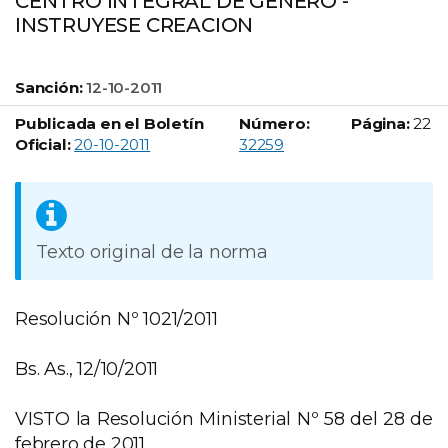
CENTRO INTEGRAL DE GENERO -
INSTRUYESE CREACION
Sanción:
12-10-2011
Publicada en el Boletín
Número:
Página:
22
Boletín Oficial número:
Oficial:
20-10-2011
32259
Texto original de la norma
Resolución Nº 1021/2011
Bs. As., 12/10/2011
VISTO la Resolución Ministerial Nº 58 del 28 de
febrero de 2011