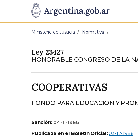
Pasar al contenido principal
Presidencia
de
Ministerio de Justicia
Normativa
la
Ley 23427
Nación
HONORABLE CONGRESO DE LA N
COOPERATIVAS
FONDO PARA EDUCACION Y PROM
Sanción:
04-11-1986
Publicada en el Boletín Oficial:
03-12-1986