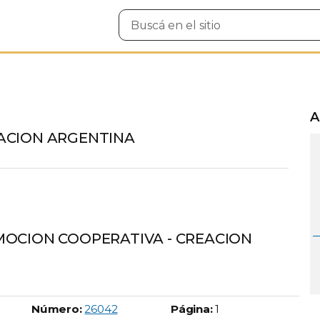
Buscar
en
el
sitio
A
ACION ARGENTINA
OCION COOPERATIVA - CREACION
Boletín Oficial número:
Número:
26042
Página:
1