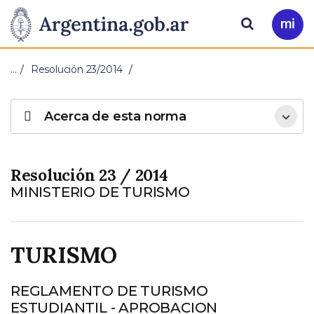
Pasar al contenido principal
Presidencia
Buscar
Ir
a
de
Mi
…
Resolución 23/2014
Arg
la
Acerca de esta norma
Nación
Resolución 23 / 2014
MINISTERIO DE TURISMO
TURISMO
REGLAMENTO DE TURISMO
ESTUDIANTIL - APROBACION