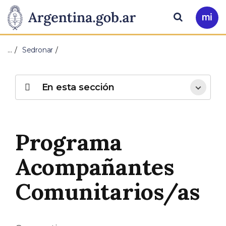
Pasar al contenido principal
Presidencia
Buscar
Ir
a
de
Mi
…
Sedronar
Arg
la
Nación
En esta sección
Programa
Acompañantes
Comunitarios/as