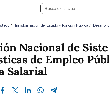
Buscar
en
el
sitio
Estado
Transformación del Estado y Función Pública
Desarroll
ión Nacional de Sist
sticas de Empleo Públ
a Salarial
Compartir en Facebook
Compartir en Twitter
Compartir en Linkedin
Compartir en Whatsapp
Compartir en Telegram