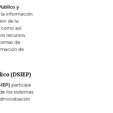
úblico y
 la información
ión de la
, como así
los recursos
stemas de
ormación de
ico (DSIEP)
SIEP)
participa
 de los sistemas
dministración