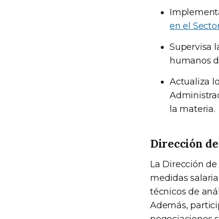
Implement
en el Secto
Supervisa l
humanos de
Actualiza l
Administrac
la materia.
Dirección de 
La Dirección de
medidas salarial
técnicos de anál
Además, partici
negociaciones sa