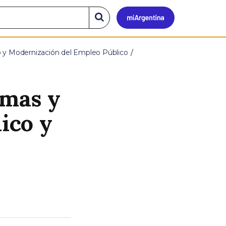
Mi
Buscar
en
el
Argen
sitio
o y Modernización del Empleo Público
emas y
ico y