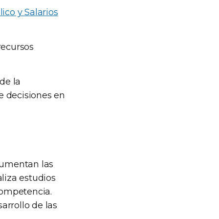
co y Salarios
recursos
de la
e decisiones en
trumentan las
aliza estudios
 competencia.
arrollo de las