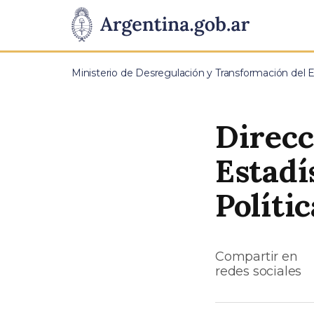
Pasar al contenido principal
Presidencia
de
Ministerio de Desregulación y Transformación del 
la
Nación
Direcc
Estadí
Polític
Compartir en
redes sociales