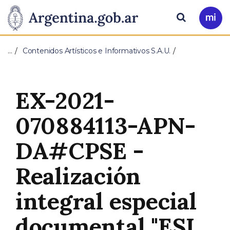
Pasar al contenido principal
Presidencia
Buscar
Ir
a
de
Mi
…
Contenidos Artísticos e Informativos S.A.U.
Arg
la
Nación
EX-2021-
070884113-APN-
DA#CPSE -
Realización
integral especial
documental "ESI