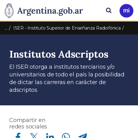
Pasar al contenido principal
Presidencia
Buscar
Ir
a
de
Mi
…
ISER - Instituto Superior de Enseñanza Radiofónica
Arg
la
Institutos Adscriptos
Nación
El ISER otorga a institutos terciarios y/o
universitarios de todo el país la posibilidad
de dictar las carreras en carácter de
adscriptos.
Compartir en
redes sociales
Compartir en Facebook
Compartir en Twitter
Compartir en Linkedin
Compartir en Whatsapp
Compartir en Telegram