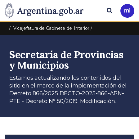
Pasar al contenido principal
Presidencia
Buscar
Ir
a
de
Mi
…
Vicejefatura de Gabinete del Interior
Arg
la
Secretaría de Provincias
Nación
y Municipios
Estamos actualizando los contenidos del
sitio en el marco de la implementación del
Decreto 866/2025 DECTO-2025-866-APN-
PTE - Decreto N° 50/2019. Modificación.