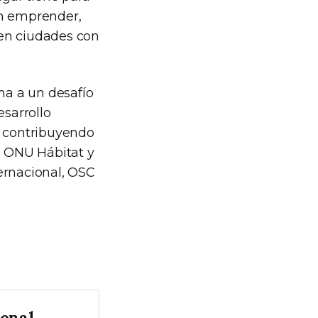
an emprender,
a en ciudades con
uma a un desafío
sarrollo
, contribuyendo
0, ONU Hábitat y
ernacional, OSC
onal