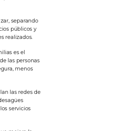
izar, separando
cios públicos y
s realizados.
lias es el
 de las personas
segura, menos
lan las redes de
s desagües
os servicios