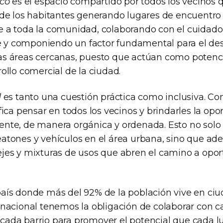
ico
es el espacio compartido por todos los vecinos 
 de los habitantes generando lugares de encuentr
 a toda la comunidad, colaborando con el cuidado
y componiendo un factor fundamental para el des
s áreas cercanas, puesto que actúan como potenc
ollo comercial de la ciudad.
d
es tanto una cuestión práctica como inclusiva. Con
fica pensar en todos los vecinos y brindarles la op
nte, de manera orgánica y ordenada. Esto no solo 
atones y vehículos en el área urbana, sino que a
jes y mixturas de usos que abren el camino a opo
aís donde más del 92% de la población vive en ciu
 nacional tenemos la obligación de colaborar con c
ada barrio para promover el potencial que cada lu