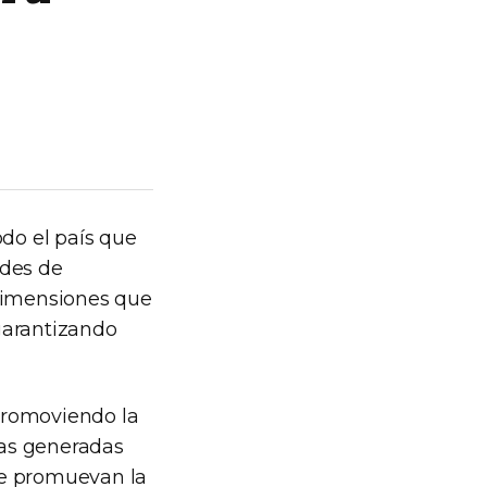
do el país que
ades de
 dimensiones que
garantizando
 promoviendo la
anas generadas
que promuevan la