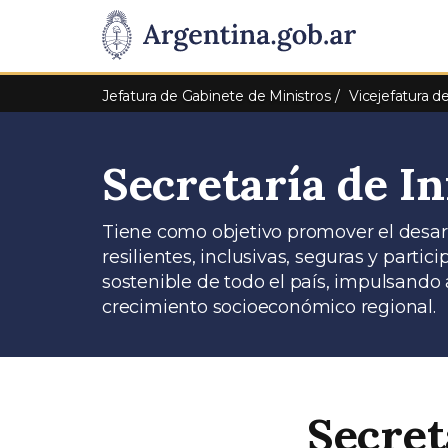
Pasar al contenido principal
Presidencia
de
Jefatura de Gabinete de Ministros
Vicejefatura d
la
Secretaría de I
Nación
Tiene como objetivo promover el desarr
resilientes, inclusivas, seguras y parti
sostenible de todo el país, impulsando 
crecimiento socioeconómico regional.
Secret