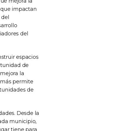
que mejora la
o que impactan
 del
arrollo
iadores del
struir espacios
ortunidad de
mejora la
demás permite
rtunidades de
dades. Desde la
ada municipio,
gar tiene para