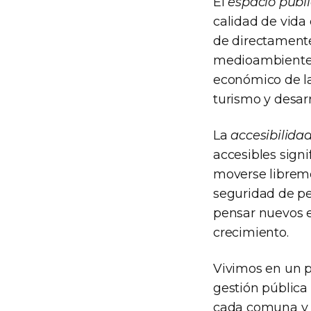
El
espacio públ
calidad de vida
de directamente
medioambiente 
económico de la
turismo y desarr
La
accesibilida
accesibles signi
moverse libreme
seguridad de pe
pensar nuevos e
crecimiento.
Vivimos en un p
gestión pública
cada comuna y c