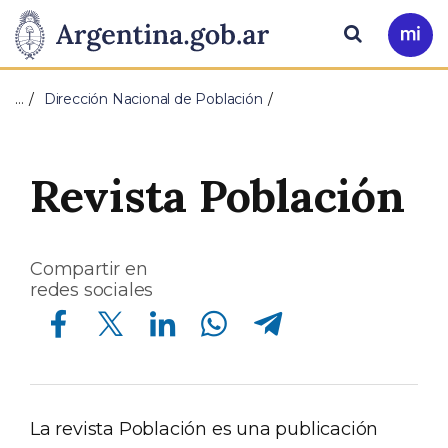
Pasar al contenido principal
Presidencia
Buscar
Ir
a
de
Mi
…
Dirección Nacional de Población
Arg
la
Nación
Revista Población
Compartir en
redes sociales
Compartir en Facebook
Compartir en Twitter
Compartir en Linkedin
Compartir en Whatsapp
Compartir en Telegram
La revista Población es una publicación