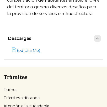
concentración de habitantes en solo el 0,4%
del territorio genera diversos desafíos para
la provisión de servicios e infraestructura.
Descargas
Descargas
(pdf, 3.5 Mb)
Trámites
Turnos
Trámites a distancia
Atención a la ciudadanía