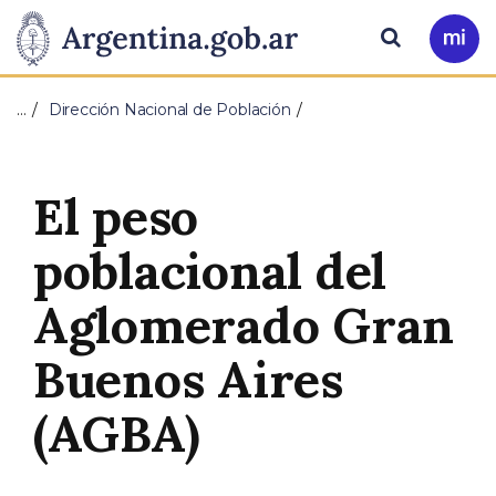
Pasar al contenido principal
Presidencia
Buscar
Ir
a
de
Mi
…
Dirección Nacional de Población
Arg
la
Nación
El peso
poblacional del
Aglomerado Gran
Buenos Aires
(AGBA)