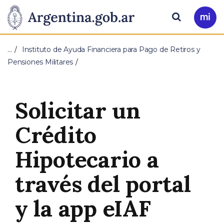
Pasar al contenido principal
Presidencia
Buscar
Ir
a
de
Mi
…
Instituto de Ayuda Financiera para Pago de Retiros y
Arg
la
Pensiones Militares
Nación
Solicitar un
Crédito
Hipotecario a
través del portal
y la app eIAF