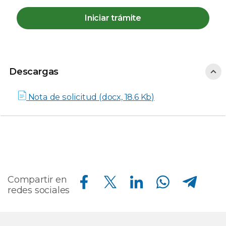
Iniciar trámite
Descargas
Descargas
Nota de solicitud (docx, 18.6 Kb)
Compartir en Facebook
Compartir en Twitter
Compartir en Linkedin
Compartir en Whatsapp
Compartir en Telegram
Compartir en
redes sociales