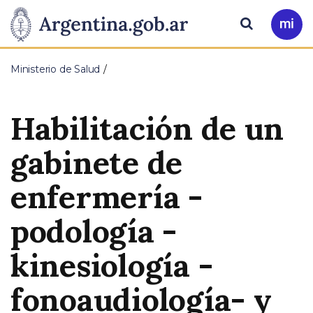
Pasar al contenido principal
Presidencia
Buscar
Ir
a
de
Mi
Ministerio de Salud
Arg
la
Habilitación de un
Nación
gabinete de
enfermería -
podología -
kinesiología -
fonoaudiología- y