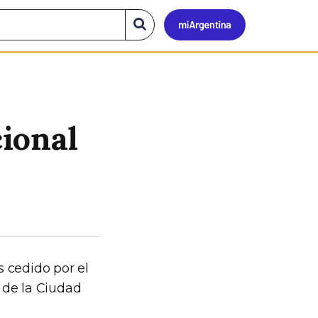
Mi
Buscar
en
el
Argen
sitio
ional
 cedido por el
 de la Ciudad