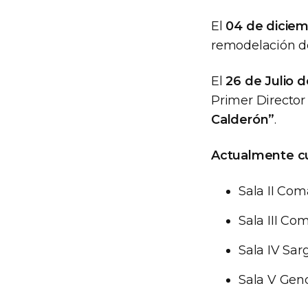
El
04 de diciem
remodelación de 
El
26 de Julio d
Primer Director 
Calderón”
.
Actualmente cu
Sala II Com
Sala III Co
Sala IV Sa
Sala V Gen