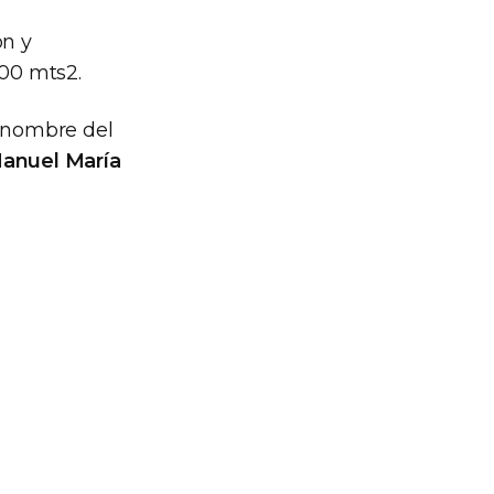
ón y
000 mts2.
l nombre del
Manuel María