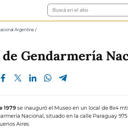
Buscar
en
el
sitio
cional Argentina
 de Gendarmería Nac
Compartir en Facebook
Compartir en Twitter
Compartir en Linkedin
Compartir en Whatsapp
Compartir en Telegram
de 1979
se inauguró el Museo en un local de 8x4 mts
armería Nacional, situado en la calle Paraguay 975
enos Aires.