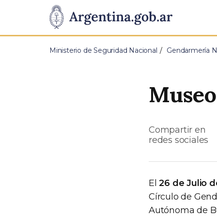
Pasar al contenido principal
Presidencia
de
Ministerio de Seguridad Nacional
Gendarmería Na
la
Nación
Museo
Compartir en
redes sociales
El
26 de Julio 
Círculo de Gend
Autónoma de Bu