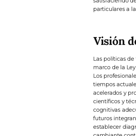
satisfaciendo d
particulares a l
Visión d
Las políticas d
marco de la Ley
Los profesionale
tiempos actual
acelerados y pr
científicos y té
cognitivas adecu
futuros integra
establecer diag
cambiante conte