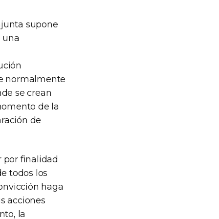
onjunta supone
o una
ución
nde normalmente
nde se crean
momento de la
aración de
 por finalidad
de todos los
convicción haga
us acciones
nto, la