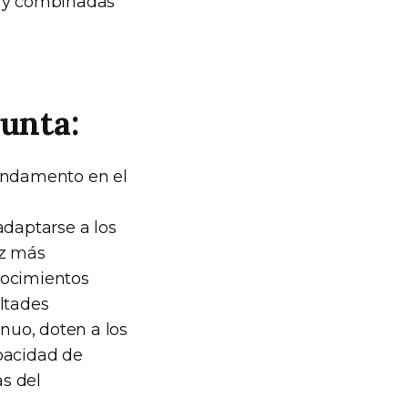
s y combinadas
junta:
fundamento en el
adaptarse a los
ez más
nocimientos
ultades
inuo, doten a los
apacidad de
s del