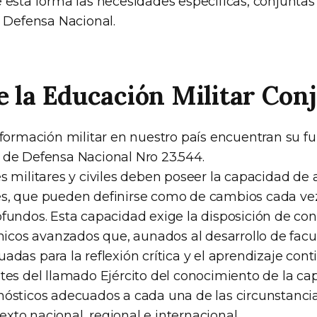
e esta forma las necesidades específicas, conjunta
a Defensa Nacional.
e la Educación Militar Con
e formación militar en nuestro país encuentran su 
 de Defensa Nacional Nro 23.544.
s militares y civiles deben poseer la capacidad de 
es, que pueden definirse como de cambios cada v
ofundos. Esta capacidad exige la disposición de co
cnicos avanzados que, aunados al desarrollo de fac
adas para la reflexión crítica y el aprendizaje cont
ntes del llamado Ejército del conocimiento de la c
nósticos adecuados a cada una de las circunstancia
xto nacional, regional e internacional.