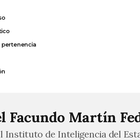
so
tico
 pertenencia
ón
l Facundo Martín Fed
l Instituto de Inteligencia del E