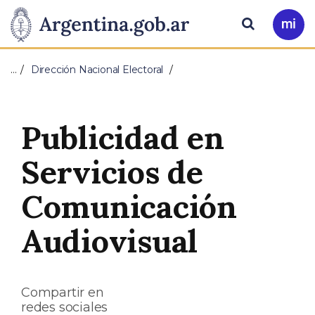
Pasar al contenido principal
Presidencia
Buscar
Ir
a
de
Mi
…
Dirección Nacional Electoral
Arg
la
Nación
Publicidad en
Servicios de
Comunicación
Audiovisual
Compartir en
redes sociales