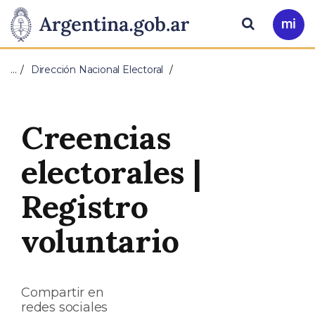
Pasar al contenido principal
Presidencia
Buscar
Ir
a
de
Mi
…
Dirección Nacional Electoral
Arg
la
Nación
Creencias
electorales |
Registro
voluntario
Compartir en
redes sociales