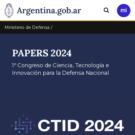
Pasar al contenido principal
Presidencia
Buscar
Ir
a
de
Mi
Ministerio de Defensa
Arg
la
PAPERS 2024
Nación
1º Congreso de Ciencia, Tecnología e
Innovación para la Defensa Nacional