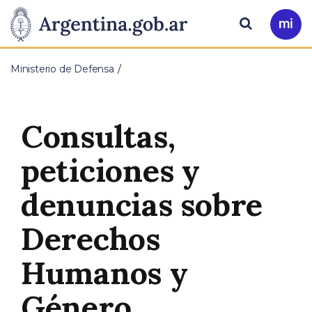
Pasar al contenido principal
Presidencia
Buscar
Ir
a
de
Mi
Ministerio de Defensa
Arg
la
Nación
Consultas,
peticiones y
denuncias sobre
Derechos
Humanos y
Género