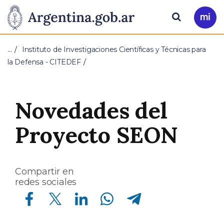
Pasar al contenido principal
Presidencia
Buscar
Ir
a
de
Mi
…
Instituto de Investigaciones Científicas y Técnicas para
Arg
la
la Defensa - CITEDEF
Nación
Novedades del
Proyecto SEON
Compartir en
redes sociales
Compartir en Facebook
Compartir en Twitter
Compartir en Linkedin
Compartir en Whatsapp
Compartir en Telegram