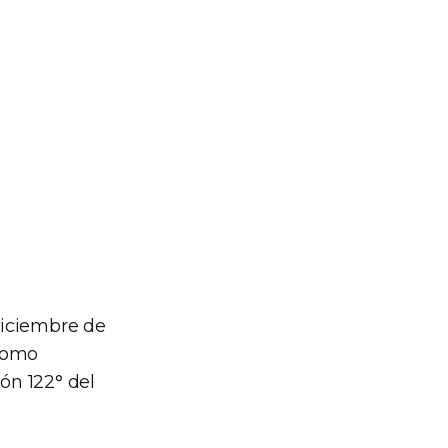
diciembre de
 como
ón 122° del