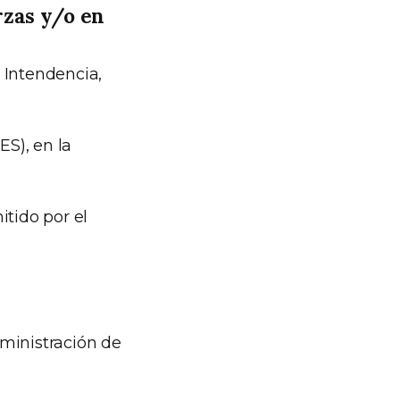
rzas y/o en
 Intendencia,
S), en la
itido por el
dministración de