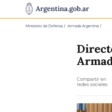
Pasar al contenido principal
Presidencia
de
Ministerio de Defensa
Armada Argentina
la
Nación
Direct
Arma
Compartir en
redes sociales